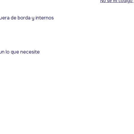
No sé mi código 
era de borda y internos
un lo que necesite