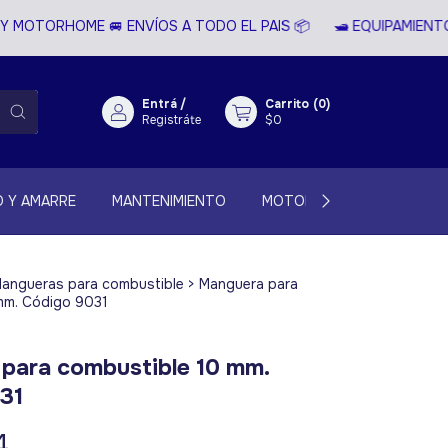
MOTORHOME 🚐 ENVÍOS A TODO EL PAIS 📦
🛥️ EQUIPAMIENTO 
Entrá
/
Carrito
(
0
)
Registráte
$0
 Y AMARRE
MANTENIMIENTO
MOTOR
MAS CATEGOR
angueras para combustible
>
Manguera para
mm. Código 9031
para combustible 10 mm.
31
4