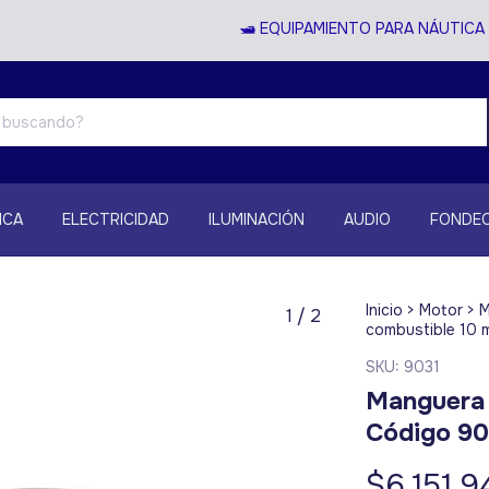
🛥️ EQUIPAMIENTO PARA NÁUTICA Y 
ICA
ELECTRICIDAD
ILUMINACIÓN
AUDIO
FONDEO
Inicio
>
Motor
>
M
1
/
2
combustible 10 
SKU:
9031
Manguera 
Código 90
$6.151,9