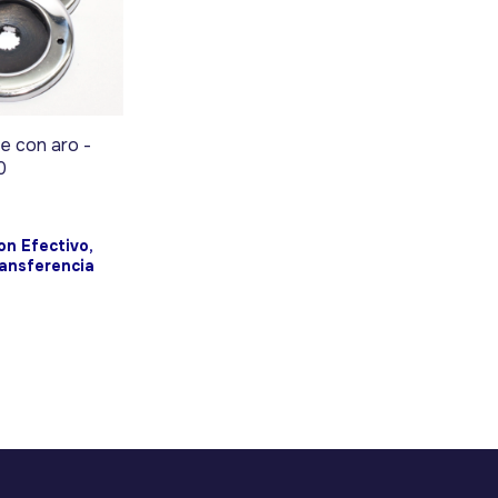
e con aro -
0
on
Efectivo,
ransferencia