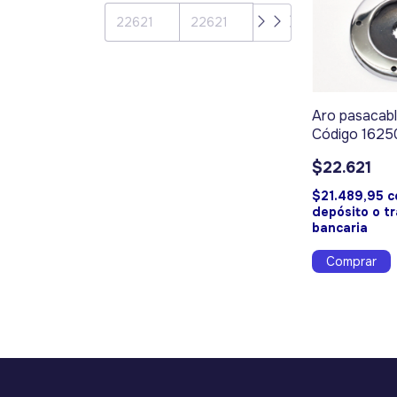
Aro pasacabl
Código 1625
$22.621
$21.489,95
c
depósito o t
bancaria