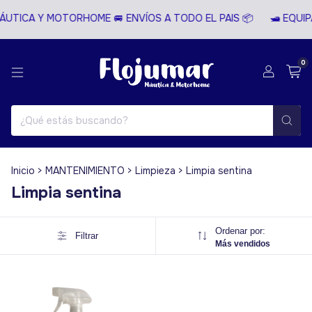
ÁUTICA Y MOTORHOME 🚐 ENVÍOS A TODO EL PAIS 📦
🛥️ EQUI
0
Inicio
>
MANTENIMIENTO
>
Limpieza
>
Limpia sentina
Limpia sentina
Ordenar por:
Filtrar
Más vendidos