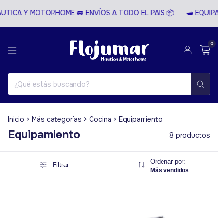
UTICA Y MOTORHOME 🚐 ENVÍOS A TODO EL PAIS 📦
🛥️ EQUIP
0
Inicio
>
Más categorías
>
Cocina
>
Equipamiento
Equipamiento
8 productos
Ordenar por:
Filtrar
Más vendidos