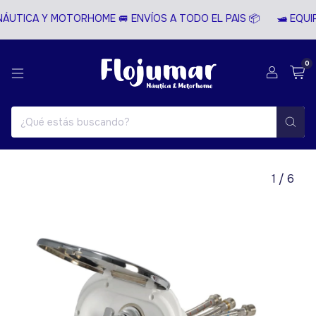
ÁUTICA Y MOTORHOME 🚐 ENVÍOS A TODO EL PAIS 📦
🛥️ EQUI
0
1
/
6