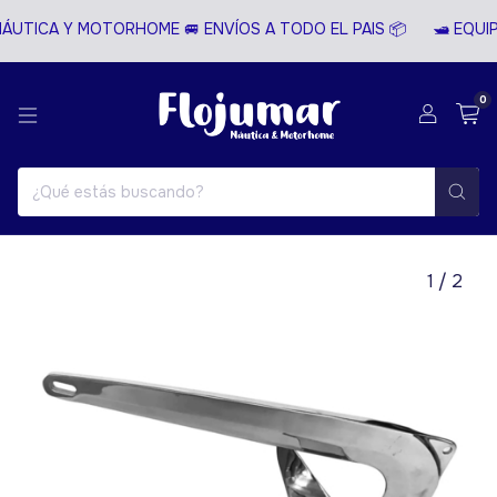
ÁUTICA Y MOTORHOME 🚐 ENVÍOS A TODO EL PAIS 📦
🛥️ EQUI
0
1
/
2